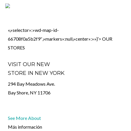
Skip
to
main
«,»selector»:»wd-map-id-
content
66708f0a5b2f9″,»markers»:null,»center»:»»}’>
OUR
STORES
VISIT OUR NEW
STORE IN NEW YORK
294 Bay Meadows Ave.
Bay Shore, NY 11706
See More About
Más información